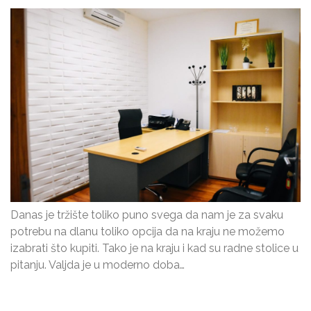
Danas je tržište toliko puno svega da nam je za svaku
potrebu na dlanu toliko opcija da na kraju ne možemo
izabrati što kupiti. Tako je na kraju i kad su radne stolice u
pitanju. Valjda je u moderno doba…