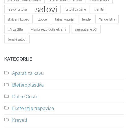
satovi
razvoj satova
satovi za žene
sjenila
skriveni kupac
stolice
tajna kupnja
tende
Tende Istra
UV zaštita
visoka rezolucija ekrana
zamagljene oči
ženski satovi
KATEGORIJE
Aparat za kavu
Blefaroplastika
Dolce Gusto
Ekstenzija trepavica
Kreveti