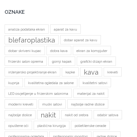
OZNAKE
analiza podataka ekran
aparat za kavu
blefaroplastika
dobar aparat za kavu
dobar skriveni kupac
dobra kava
ekran za kompjuter
frizerski salon oprema
gornji kapak
grafički dizajn ekran
kava
inženjersko projektiranje ekran
kapke
kreveti
kupnja
kvalitetna ogledala za salone
kvalitetni satovi
LED osvjetljenje u frizerskim salonima
materijal za nakit
moderni kreveti
muški satovi
najbolje radne stolice
nakit
najbolje stolice
nakit od srebra
odabir satova
opuštene oči
plastična kirurgija
polietilenske cerade
profesionalna ogledala
profesionalni monitori
radne stolice