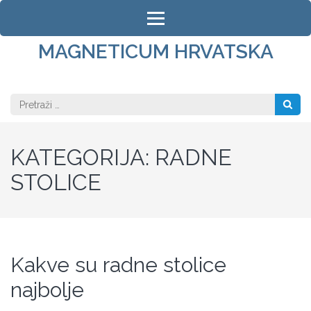
Skip
to
content
MAGNETICUM HRVATSKA
(Press
Enter)
Pretraži:
KATEGORIJA:
RADNE
STOLICE
Kakve su radne stolice
najbolje