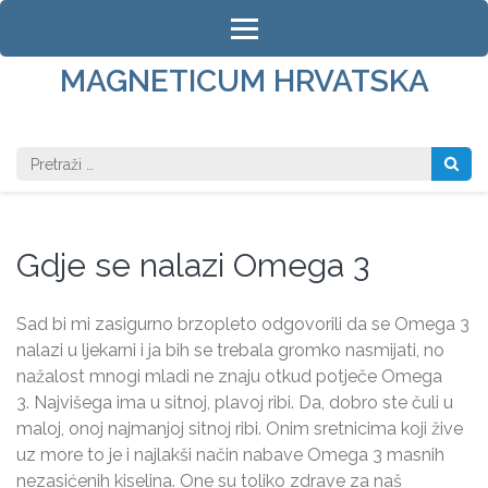
Skip
to
content
MAGNETICUM HRVATSKA
(Press
Enter)
Pretraži:
Gdje se nalazi Omega 3
Sad bi mi zasigurno brzopleto odgovorili da se Omega 3
nalazi u ljekarni i ja bih se trebala gromko nasmijati, no
nažalost mnogi mladi ne znaju otkud potječe Omega
3. Najvišega ima u sitnoj, plavoj ribi. Da, dobro ste čuli u
maloj, onoj najmanjoj sitnoj ribi. Onim sretnicima koji žive
uz more to je i najlakši način nabave Omega 3 masnih
nezasićenih kiselina. One su toliko zdrave za naš