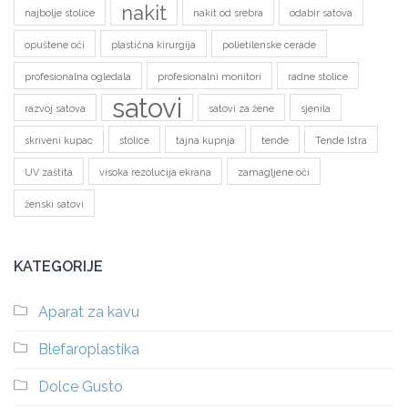
nakit
najbolje stolice
nakit od srebra
odabir satova
opuštene oči
plastična kirurgija
polietilenske cerade
profesionalna ogledala
profesionalni monitori
radne stolice
satovi
razvoj satova
satovi za žene
sjenila
skriveni kupac
stolice
tajna kupnja
tende
Tende Istra
UV zaštita
visoka rezolucija ekrana
zamagljene oči
ženski satovi
KATEGORIJE
Aparat za kavu
Blefaroplastika
Dolce Gusto