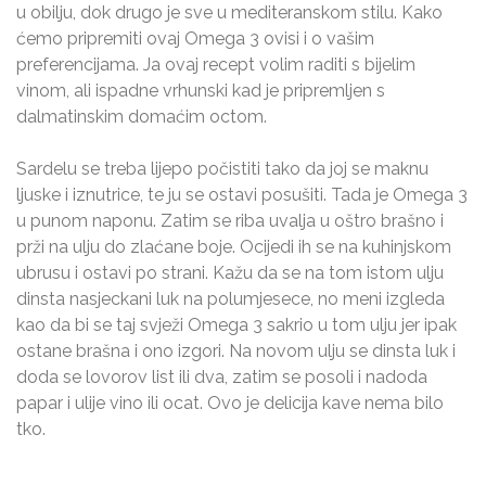
u obilju, dok drugo je sve u mediteranskom stilu. Kako
ćemo pripremiti ovaj Omega 3 ovisi i o vašim
preferencijama. Ja ovaj recept volim raditi s bijelim
vinom, ali ispadne vrhunski kad je pripremljen s
dalmatinskim domaćim octom.
Sardelu se treba lijepo počistiti tako da joj se maknu
ljuske i iznutrice, te ju se ostavi posušiti. Tada je Omega 3
u punom naponu. Zatim se riba uvalja u oštro brašno i
prži na ulju do zlaćane boje. Ocijedi ih se na kuhinjskom
ubrusu i ostavi po strani. Kažu da se na tom istom ulju
dinsta nasjeckani luk na polumjesece, no meni izgleda
kao da bi se taj svježi Omega 3 sakrio u tom ulju jer ipak
ostane brašna i ono izgori. Na novom ulju se dinsta luk i
doda se lovorov list ili dva, zatim se posoli i nadoda
papar i ulije vino ili ocat. Ovo je delicija kave nema bilo
tko.