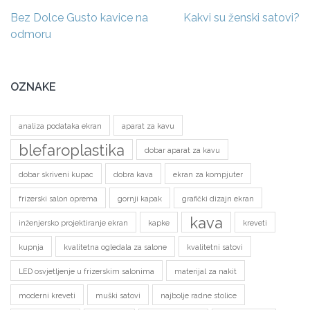
Navigacija
Bez Dolce Gusto kavice na
Kakvi su ženski satovi?
objava
odmoru
OZNAKE
analiza podataka ekran
aparat za kavu
blefaroplastika
dobar aparat za kavu
dobar skriveni kupac
dobra kava
ekran za kompjuter
frizerski salon oprema
gornji kapak
grafički dizajn ekran
kava
inženjersko projektiranje ekran
kapke
kreveti
kupnja
kvalitetna ogledala za salone
kvalitetni satovi
LED osvjetljenje u frizerskim salonima
materijal za nakit
moderni kreveti
muški satovi
najbolje radne stolice