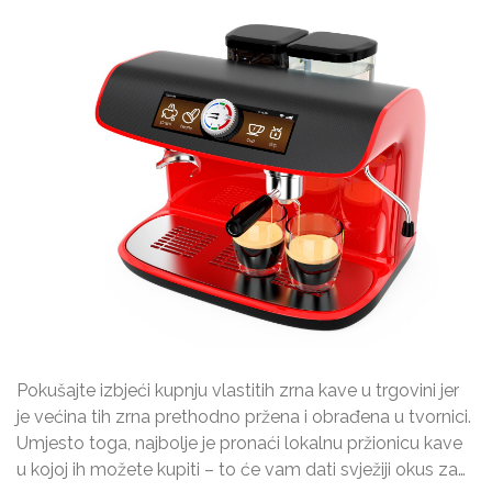
Pokušajte izbjeći kupnju vlastitih zrna kave u trgovini jer
je većina tih zrna prethodno pržena i obrađena u tvornici.
Umjesto toga, najbolje je pronaći lokalnu pržionicu kave
u kojoj ih možete kupiti – to će vam dati svježiji okus za…