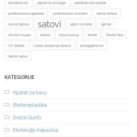
opuštene oči
plastična kirurgija
polietilenske cerade
profesionalna ogledala
profesionalni monitori
radne stolice
satovi
razvoj satova
satovi za žene
sjenila
skriveni kupac
stolice
tajna kupnja
tende
Tende Istra
UV zaštita
visoka rezolucija ekrana
zamagljene oči
ženski satovi
KATEGORIJE
Aparat za kavu
Blefaroplastika
Dolce Gusto
Ekstenzija trepavica