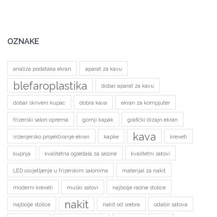
OZNAKE
analiza podataka ekran
aparat za kavu
blefaroplastika
dobar aparat za kavu
dobar skriveni kupac
dobra kava
ekran za kompjuter
frizerski salon oprema
gornji kapak
grafički dizajn ekran
kava
inženjersko projektiranje ekran
kapke
kreveti
kupnja
kvalitetna ogledala za salone
kvalitetni satovi
LED osvjetljenje u frizerskim salonima
materijal za nakit
moderni kreveti
muški satovi
najbolje radne stolice
nakit
najbolje stolice
nakit od srebra
odabir satova