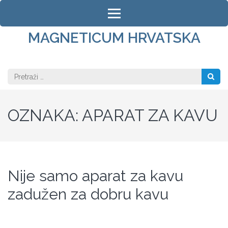
Skip
to
content
MAGNETICUM HRVATSKA
(Press
Enter)
Pretraži:
OZNAKA:
APARAT ZA KAVU
Nije samo aparat za kavu
zadužen za dobru kavu