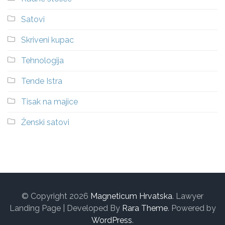
Satovi
Skriveni kupac
Tehnologija
Tende Istra
Tisak na majice
Ženski satovi
© Copyright 2026
Magneticum Hrvatska
.
Lawyer
Landing Page | Developed By
Rara Theme
. Powered by
WordPress
.