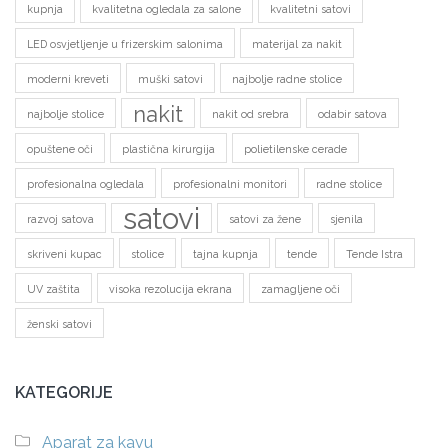
kupnja
kvalitetna ogledala za salone
kvalitetni satovi
LED osvjetljenje u frizerskim salonima
materijal za nakit
moderni kreveti
muški satovi
najbolje radne stolice
nakit
najbolje stolice
nakit od srebra
odabir satova
opuštene oči
plastična kirurgija
polietilenske cerade
profesionalna ogledala
profesionalni monitori
radne stolice
satovi
razvoj satova
satovi za žene
sjenila
skriveni kupac
stolice
tajna kupnja
tende
Tende Istra
UV zaštita
visoka rezolucija ekrana
zamagljene oči
ženski satovi
KATEGORIJE
Aparat za kavu