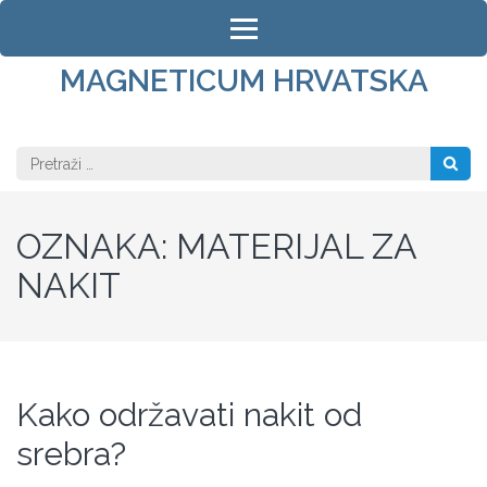
Skip
to
content
MAGNETICUM HRVATSKA
(Press
Enter)
Pretraži:
OZNAKA:
MATERIJAL ZA
NAKIT
Kako održavati nakit od
srebra?