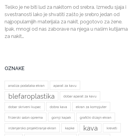
Teško je ne biti lud za nakitom od srebra. Između sjaja i
svestranosti lako je shvatiti zašto je srebro jedan od
najpopularnijih materijala za nakit, pogotovo za žene.
Ipak, mnogi od nas zaborave na njega u našim kutijama
za nakit…
OZNAKE
analiza podataka ekran
aparat za kavu
blefaroplastika
dobar aparat za kavu
dobar skriveni kupac
dobra kava
ekran za kompjuter
frizerski salon oprema
gornji kapak
grafički dizajn ekran
kava
inženjersko projektiranje ekran
kapke
kreveti