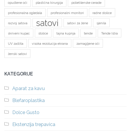
opuštene oči
plastična kirurgija
polietilenske cerade
profesionalna ogledala
profesionalni monitori
radne stolice
satovi
razvoj satova
satovi za žene
sjenila
skriveni kupac
stolice
tajna kupnja
tende
Tende Istra
UV zaštita
visoka rezolucija ekrana
zamagljene oči
ženski satovi
KATEGORIJE
Aparat za kavu
Blefaroplastika
Dolce Gusto
Ekstenzija trepavica