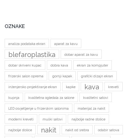
OZNAKE
analiza podataka ekran
aparat za kavu
blefaroplastika
dobar aparat za kavu
dobar skriveni kupac
dobra kava
ekran za kompjuter
frizerski salon oprema
gornji kapak
grafički dizajn ekran
kava
inženjersko projektiranje ekran
kapke
kreveti
kupnja
kvalitetna ogledala za salone
kvalitetni satovi
LED osvjetljenje u frizerskim salonima
materijal za nakit
moderni kreveti
muški satovi
najbolje radne stolice
nakit
najbolje stolice
nakit od srebra
odabir satova