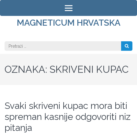
Skip
to
content
MAGNETICUM HRVATSKA
(Press
Enter)
Pretraži:
OZNAKA:
SKRIVENI KUPAC
Svaki skriveni kupac mora biti
spreman kasnije odgovoriti niz
pitanja