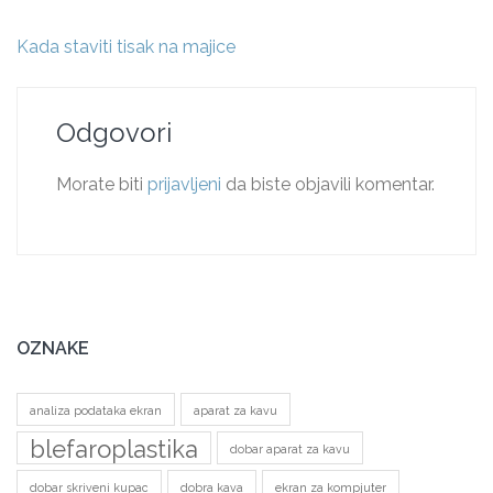
Navigacija
Kada staviti tisak na majice
objava
Odgovori
Morate biti
prijavljeni
da biste objavili komentar.
OZNAKE
analiza podataka ekran
aparat za kavu
blefaroplastika
dobar aparat za kavu
dobar skriveni kupac
dobra kava
ekran za kompjuter