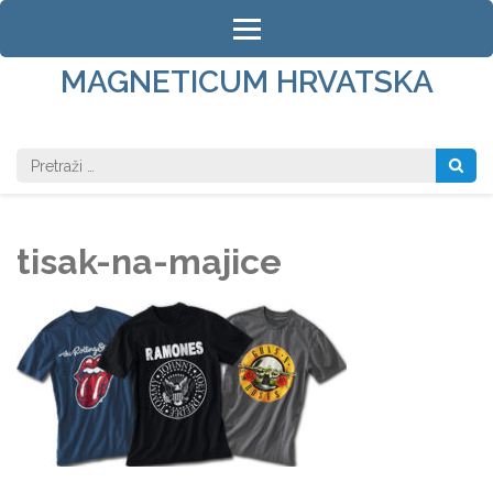
Skip
to
content
MAGNETICUM HRVATSKA
(Press
Enter)
Pretraži:
tisak-na-majice