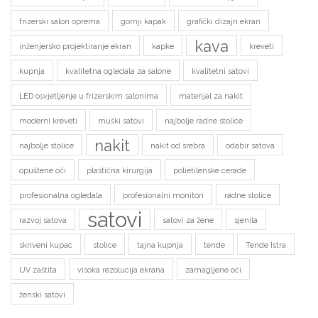
frizerski salon oprema
gornji kapak
grafički dizajn ekran
kava
inženjersko projektiranje ekran
kapke
kreveti
kupnja
kvalitetna ogledala za salone
kvalitetni satovi
LED osvjetljenje u frizerskim salonima
materijal za nakit
moderni kreveti
muški satovi
najbolje radne stolice
nakit
najbolje stolice
nakit od srebra
odabir satova
opuštene oči
plastična kirurgija
polietilenske cerade
profesionalna ogledala
profesionalni monitori
radne stolice
satovi
razvoj satova
satovi za žene
sjenila
skriveni kupac
stolice
tajna kupnja
tende
Tende Istra
UV zaštita
visoka rezolucija ekrana
zamagljene oči
ženski satovi